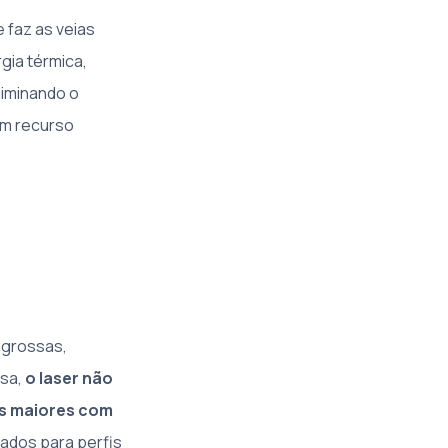
 faz as veias
gia térmica,
eliminando o
 um recurso
 grossas,
nsa,
o laser não
as maiores com
ltados para perfis