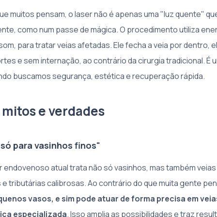
que muitos pensam, o laser não é apenas uma "luz quente" que
nte, como num passe de mágica. O procedimento utiliza ener
som, para tratar veias afetadas. Ele fecha a veia por dentro, 
es e sem internação, ao contrário da cirurgia tradicional. É
ndo buscamos segurança, estética e recuperação rápida.
s mitos e verdades
 só para vasinhos finos"
ser endovenoso atual trata não só vasinhos, mas também veias
 e tributárias calibrosas. Ao contrário do que muita gente pe
equenos vasos, e sim pode atuar de forma precisa em vei
ica especializada
. Isso amplia as possibilidades e traz resu