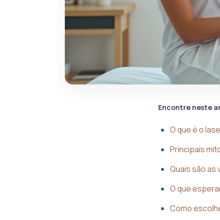
Encontre neste a
O que é o las
Principais mi
Quais são as 
O que espera
Como escolher