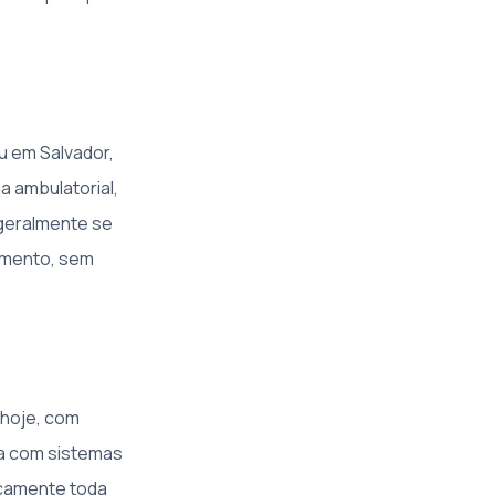
u em Salvador,
a ambulatorial,
geralmente se
imento, sem
 hoje, com
ta com sistemas
ticamente toda