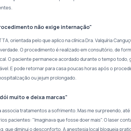
entes.
rocedimento não exige internação"
A, orientada pelo que aplico na clínica Dra. Valquíria Canguç
 verdade. O procedimento é realizado em consultório, de form
cal. O paciente permanece acordado durante o tempo todo, 
ável. E pode retornar para casa poucas horas após o proced
ospitalização ou jejum prolongado.
 dói muito e deixa marcas"
a associa tratamentos a sofrimento. Mas me surpreendo, até
rios pacientes: "Imaginava que fosse doer mais". O laser con
g, que diminui o desconforto. A anestesia local bloqueia pra