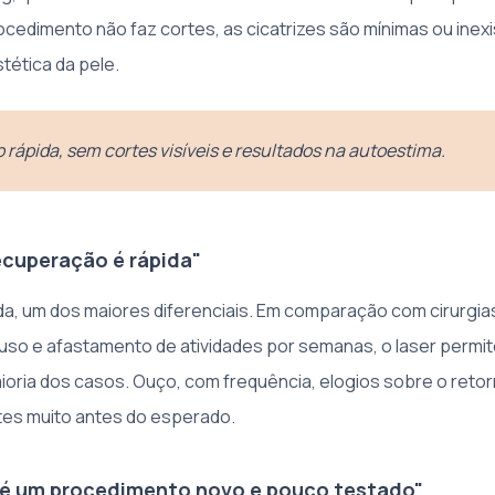
ocedimento não faz cortes, as cicatrizes são mínimas ou inex
tética da pele.
rápida, sem cortes visíveis e resultados na autoestima.
ecuperação é rápida"
da, um dos maiores diferenciais. Em comparação com cirurgias
so e afastamento de atividades por semanas, o laser permite 
ioria dos casos. Ouço, com frequência, elogios sobre o retor
tes muito antes do esperado.
r é um procedimento novo e pouco testado"