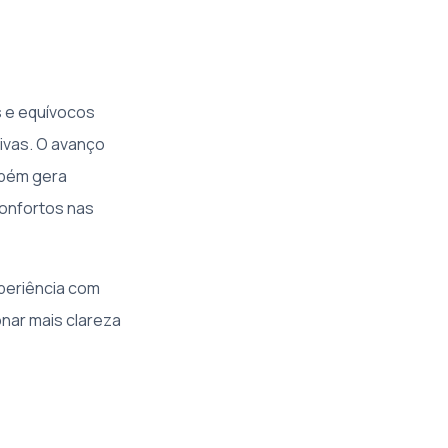
s e equívocos
ivas. O avanço
mbém gera
onfortos nas
xperiência com
onar mais clareza