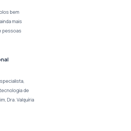
colos bem
ainda mais
de pessoas
onal
pecialista,
 tecnologia de
m, Dra. Valquíria