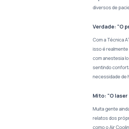
diversos de paci
Verdade: "O p
Com a Técnica ATT
isso é realmente
com anestesia lo
sentindo confort
necessidade de h
Mito: "O laser
Muita gente aind
relatos dos próp
como o Air Coolin