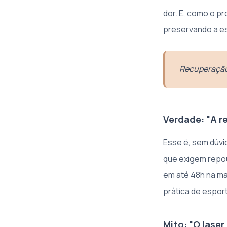
dor. E, como o pr
preservando a es
Recuperação 
Verdade: "A r
Esse é, sem dúvi
que exigem repou
em até 48h na ma
prática de espor
Mito: "O lase