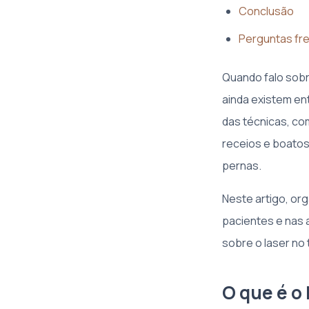
Conclusão
Perguntas fre
Quando falo sobr
ainda existem e
das técnicas, co
receios e boatos
pernas.
Neste artigo, or
pacientes e nas a
sobre o laser no
O que é o