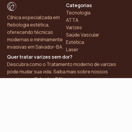
Categorias
Tecnologia
Clínica especializada em
ATTA
flebologia estética,
Varizes
oferecendo técnicas
Saúde Vascular
modernas e minimamente
Estética
invasivas em Salvador-BA.
Laser
Quer tratar varizes sem dor?
Descubra como o Tratamento moderno de varizes
pode mudar sua vida. Saiba mais sobre nossos
serviços em Salvador-BA!
Contato
Blog desenvolvido com ❤️ pela
Automarticles
.